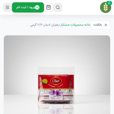
ورود / ثبت نام
خانه
›
محصولات
›
خشکبار
›
زعفران ادمان ۲/۳ گرمي
بازگشت