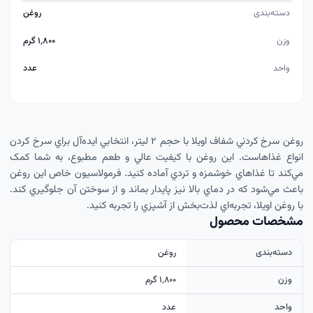
دسته‌بندی
روغن
وزن
۱٬۸۰۰ گرم
واحد
عدد
روغن سرخ کردني شفاف اويلا با حجم ۲ ليتر، انتخابي ايده‌آل براي سرخ کردن
انواع غذاهاست. اين روغن با کيفيت عالي و طعم مطبوع، به شما کمک
مي‌کند تا غذاهاي خوشمزه و تردي آماده کنيد. فرمولاسيون خاص اين روغن
باعث مي‌شود که در دماي بالا نيز پايدار بماند و از سوختن آن جلوگيري کند.
با روغن اويلا، تجربه‌اي لذت‌بخش از آشپزي را تجربه کنيد.
مشخصات محصول
دسته‌بندی
روغن
وزن
۱٬۸۰۰ گرم
واحد
عدد