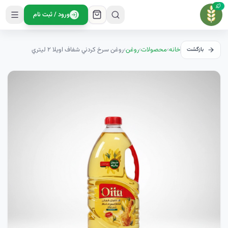
ورود / ثبت نام
خانه
›
محصولات
›
روغن
›
روغن سرخ کردني شفاف اويلا ۲ ليتري
بازگشت