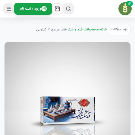
ورود / ثبت نام
خانه
›
محصولات
›
قند و شکر
›
قند غزنوي ۳ کيلويي
بازگشت