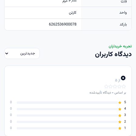
وزن
۳٬۰۰۰ گرم
واحد
کارتن
بارکد
6262536900078
تجربه خریداران
دیدگاه کاربران
۰
از ۵
بر اساس
۰
دیدگاه تأییدشده
0
5
0
4
0
3
0
2
0
1