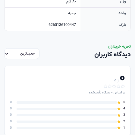
وزن
۸۰ گرم
واحد
جعبه
بارکد
6260136100447
تجربه خریداران
دیدگاه کاربران
۰
از ۵
بر اساس
۰
دیدگاه تأییدشده
0
5
0
4
0
3
0
2
0
1