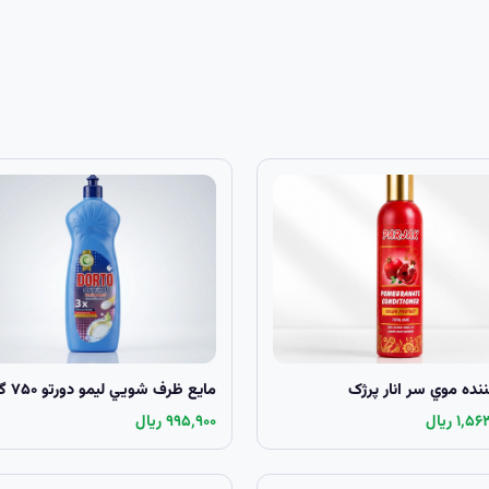
ننده موي سر انار پرژک
مايع ظرف شويي لیمو دورتو ۷۵۰ گرمي
۱٬ ریال
۹۹۵٬۹۰۰ ریال