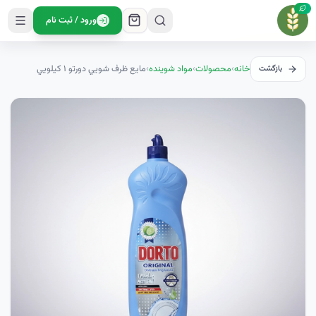
ورود / ثبت نام
خانه
›
محصولات
›
مواد شوینده
›
مايع ظرف شويي دورتو ۱ کيلويي
بازگشت