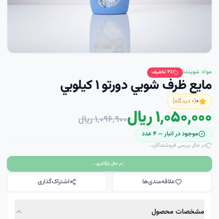
مواد شوینده
٪ تخفیف
۴
مايع ظرف شويي دورتو ۱ کيلويي
۰
(
۰
دیدگاه)
۱٬۰۵۰٬۰۰۰ ریال
۱٬۰۹۶٬۹۰۰ ریال
موجود در انبار —
۴
عدد
در حال بررسی فروشندگان…
در حال بارگذاری...
علاقه‌مندی‌ها
اشتراک‌گذاری
مشخصات محصول