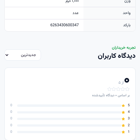
وزن
۱٬۰۰۰ گرم
واحد
عدد
بارکد
6263430600347
تجربه خریداران
دیدگاه کاربران
۰
از ۵
بر اساس
۰
دیدگاه تأییدشده
0
5
0
4
0
3
0
2
0
1