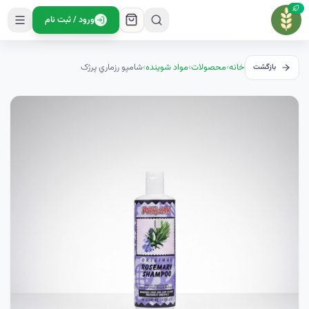
ورود / ثبت نام
خانه
›
محصولات
›
مواد شوینده
›
شامپو رزماري پرژک
بازگشت