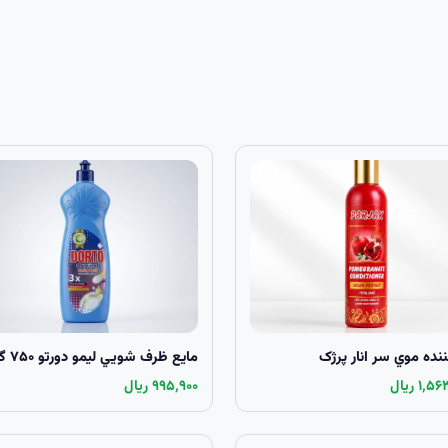
ننده موي سر انار پرژک
مايع ظرف شويي لیمو دورتو ۷۵۰ گرمي
۱٬ ریال
۹۹۵٬۹۰۰ ریال