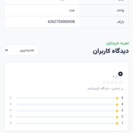
واحد
عدد
بارکد
6262753000438
تجربه خریداران
دیدگاه کاربران
۰
از ۵
بر اساس
۰
دیدگاه تأییدشده
0
5
0
4
0
3
0
2
0
1