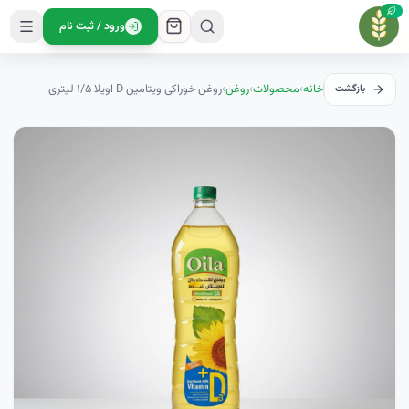
ورود / ثبت نام
خانه
›
محصولات
›
روغن
›
روغن خوراکی ویتامین D اویلا ۱/۵ لیتری
بازگشت