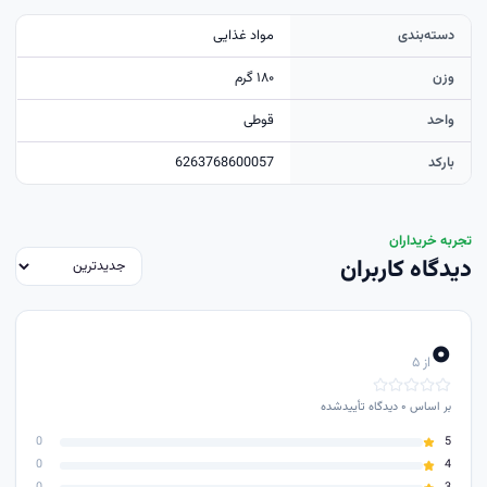
دسته‌بندی
مواد غذایی
وزن
۱۸۰ گرم
واحد
قوطی
بارکد
6263768600057
تجربه خریداران
دیدگاه کاربران
۰
از ۵
بر اساس
۰
دیدگاه تأییدشده
0
5
0
4