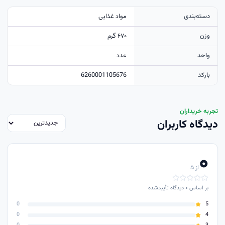
دسته‌بندی
مواد غذایی
وزن
۶۷۰ گرم
واحد
عدد
بارکد
6260001105676
تجربه خریداران
دیدگاه کاربران
۰
از ۵
بر اساس
۰
دیدگاه تأییدشده
0
5
0
4